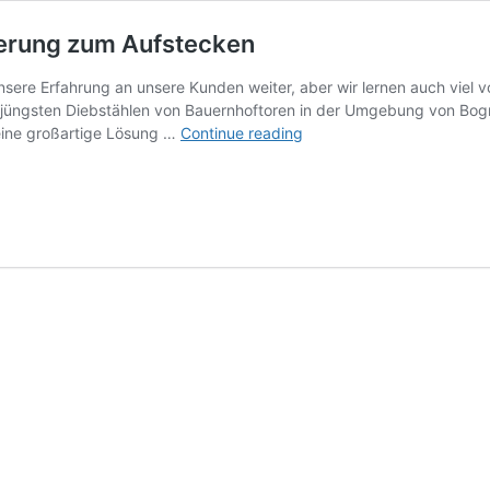
cherung zum Aufstecken
ere Erfahrung an unsere Kunden weiter, aber wir lernen auch viel vo
 jüngsten Diebstählen von Bauernhoftoren in der Umgebung von Bogn
Ultraleicht,
eine großartige Lösung …
Continue reading
sehr
effektiv
–
Aushebesicherung
zum
Aufstecken