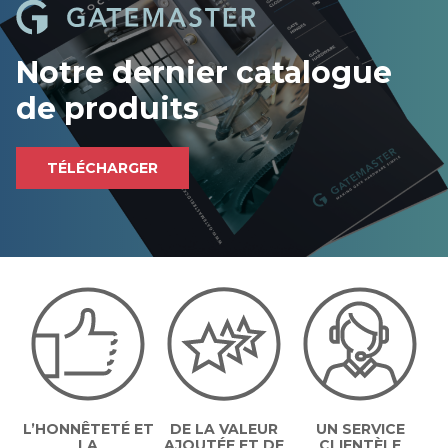
t
c
h
Notre dernier catalogue
a
de produits
TÉLÉCHARGER
L’HONNÊTETÉ ET
DE LA VALEUR
UN SERVICE
LA
AJOUTÉE ET DE
CLIENTÈLE