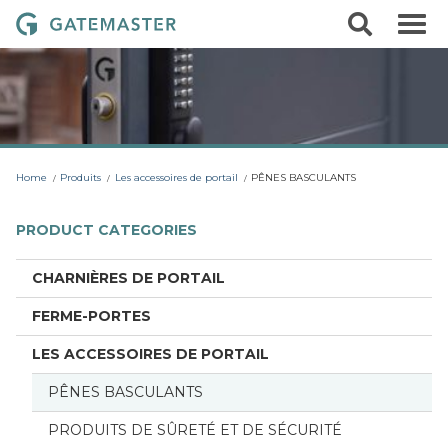
S
S
G
k
e
i
a
a
p
r
t
t
c
o
e
h
c
m
o
a
n
t
s
Home
Produits
Les accessoires de portail
PÊNES BASCULANTS
e
t
n
t
e
PRODUCT CATEGORIES
r
L
CHARNIÈRES DE PORTAIL
o
FERME-PORTES
c
k
LES ACCESSOIRES DE PORTAIL
s
PÊNES BASCULANTS
PRODUITS DE SÛRETÉ ET DE SÉCURITÉ