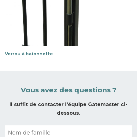
i
r
p
l
u
s
Verrou à baïonnette
E
n
s
a
v
o
Vous avez des questions ?
i
r
p
Il suffit de contacter l’équipe Gatemaster ci-
l
dessous.
u
s
P
r