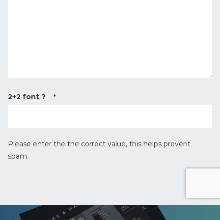
e
*
2+2 font ?
*
Please enter the the correct value, this helps prevent
spam.
r
e
c
a
p