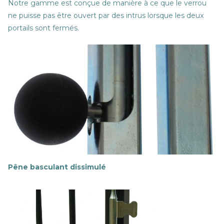
Notre gamme est conçue de manière à ce que le verrou
ne puisse pas être ouvert par des intrus lorsque les deux
portails sont fermés.
Pêne basculant dissimulé
E
n
s
a
v
o