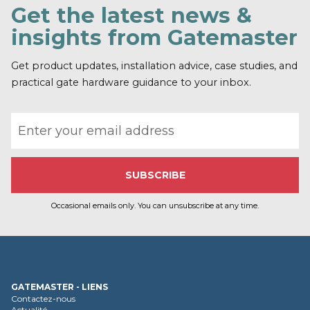
v
Get the latest news &
o
i
insights from Gatemaster
r
p
l
Get product updates, installation advice, case studies, and
u
practical gate hardware guidance to your inbox.
s
Email address
Occasional emails only. You can unsubscribe at any time.
GATEMASTER - LIENS
Contactez-nous
Actualité