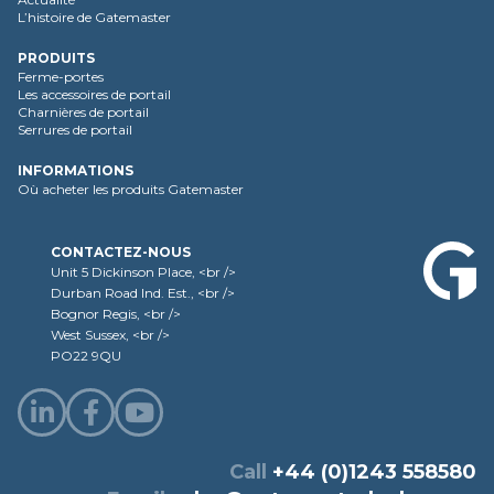
L’histoire de Gatemaster
PRODUITS
Ferme-portes
Les accessoires de portail
Charnières de portail
Serrures de portail
INFORMATIONS
Où acheter les produits Gatemaster
CONTACTEZ-NOUS
Unit 5 Dickinson Place, <br />
Durban Road Ind. Est., <br />
Bognor Regis, <br />
West Sussex, <br />
PO22 9QU
Call
+44 (0)1243 558580