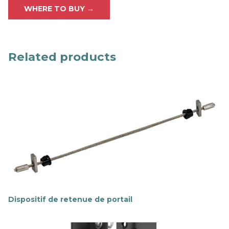
WHERE TO BUY →
Related products
Dispositif de retenue de portail
E
n
s