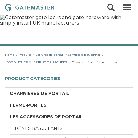
S
S
G
k
e
i
a
a
p
r
t
t
c
o
e
h
c
m
o
a
n
t
s
Home
Produits
Serrures de portail
Serrures à boulonner
e
t
n
PRODUITS DE SÛRETÉ ET DE SÉCURITÉ
Capot de sécurité à sortie rapide
t
e
r
PRODUCT CATEGORIES
L
o
CHARNIÈRES DE PORTAIL
c
FERME-PORTES
k
s
LES ACCESSOIRES DE PORTAIL
PÊNES BASCULANTS