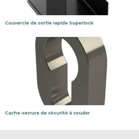
Couvercle de sortie rapide Superlock
E
n
s
a
v
o
i
r
p
l
u
s
Cache-serrure de sécurité à souder
E
n
s
a