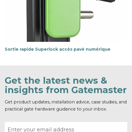
i
r
p
l
u
s
Sortie rapide Superlock accès pavé numérique
E
n
s
a
v
Get the latest news &
o
i
insights from Gatemaster
r
p
l
Get product updates, installation advice, case studies, and
u
practical gate hardware guidance to your inbox.
s
Email address