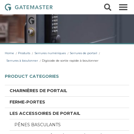
S
S
G
k
e
i
a
a
p
r
t
t
c
o
e
h
c
m
o
a
n
t
s
Home
Produits
Serrures numériques
Serrures de portail
e
t
n
Serrures à boulonner
Digicode de sortie rapide à boulonner
t
e
r
PRODUCT CATEGORIES
L
o
CHARNIÈRES DE PORTAIL
c
FERME-PORTES
k
s
LES ACCESSOIRES DE PORTAIL
PÊNES BASCULANTS