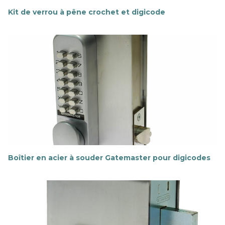
Kit de verrou à pêne crochet et digicode
E
n
s
a
v
o
i
r
p
l
u
s
Boîtier en acier à souder Gatemaster pour digicodes
E
n
s
a
v
o
i