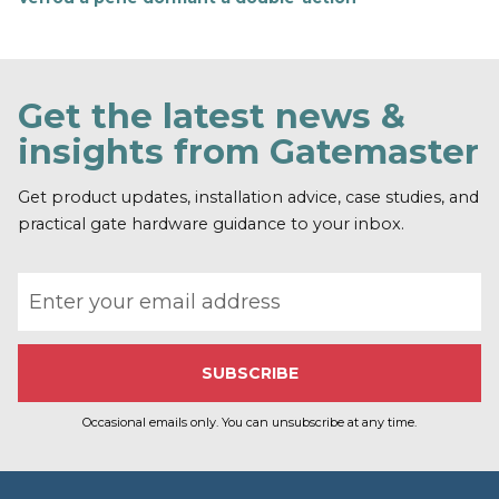
E
n
s
a
v
Get the latest news &
o
i
insights from Gatemaster
r
p
l
Get product updates, installation advice, case studies, and
u
practical gate hardware guidance to your inbox.
s
Email address
Occasional emails only. You can unsubscribe at any time.