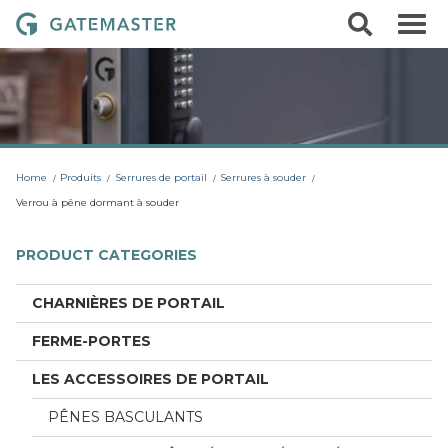
S
S
G
k
e
i
a
a
p
r
t
t
c
o
e
h
c
m
o
a
n
t
s
Home
Produits
Serrures de portail
Serrures à souder
e
t
n
Verrou à pêne dormant à souder
t
e
r
PRODUCT CATEGORIES
L
o
CHARNIÈRES DE PORTAIL
c
FERME-PORTES
k
s
LES ACCESSOIRES DE PORTAIL
PÊNES BASCULANTS