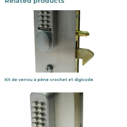
Related products
Kit de verrou à pêne crochet et digicode
E
n
s
a
v
o
i
r
p