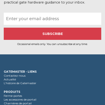
u
practical gate hardware guidance to your inbox.
s
Email address
Occasional emails only. You can unsubscribe at any time.
GATEMASTER - LIENS
Contactez-nous
Actualité
L’histoire de Gatemaster
PRODUITS
Ferme-portes
Les accessoires de portail
Charnières de portail