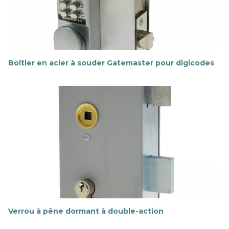
l
u
s
Boîtier en acier à souder Gatemaster pour digicodes
E
n
s
a
v
o
i
r
p
l
u
s
Verrou à pêne dormant à double-action
E