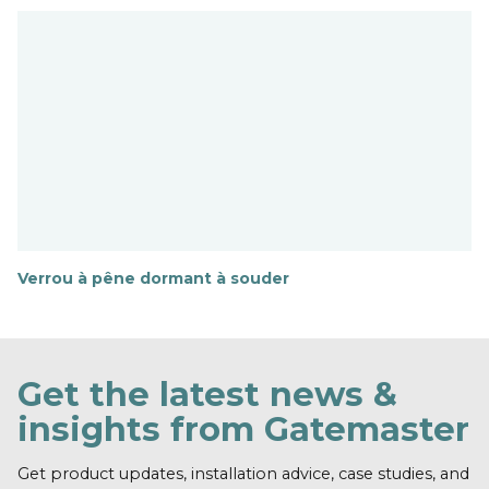
n
s
a
v
o
i
r
p
l
u
s
Verrou à pêne dormant à souder
E
n
s
a
v
Get the latest news &
o
i
insights from Gatemaster
r
p
l
Get product updates, installation advice, case studies, and