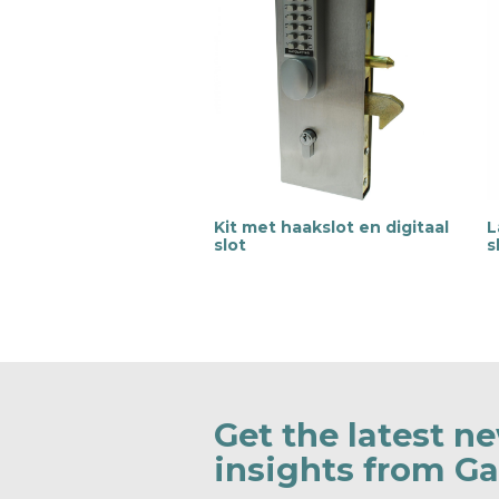
Kit met haakslot en digitaal
L
slot
s
M
e
e
e
e
r
r
i
i
n
n
f
f
o
o
r
r
Get the latest n
m
insights from G
a
a
t
t