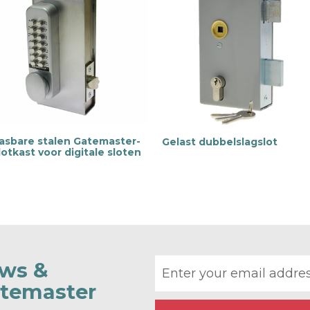
asbare stalen Gatemaster-
Gelast dubbelslagslot
lotkast voor digitale sloten
M
M
e
e
r
i
n
f
o
r
Email address
ews &
m
m
a
atemaster
t
i