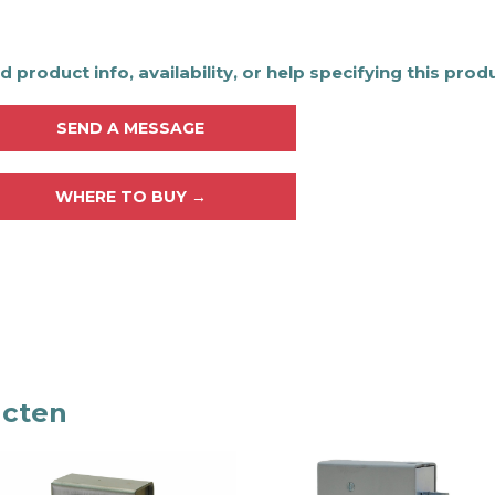
 product info, availability, or help specifying this prod
SEND A MESSAGE
WHERE TO BUY →
ucten