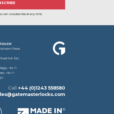
i
e
ou can unsubscribe at any time.
 TOUCH
ickinson Place,
oad Ind. Est.,
egis, <br />
sex, <br />
QU
Call
+44 (0)1243 558580
ales@gatemasterlocks.com