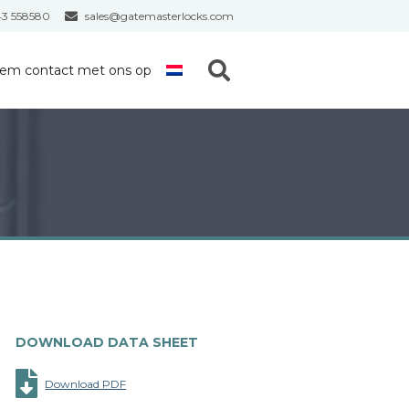
43 558580
sales@gatemasterlocks.com
S
em contact met ons op
e
a
r
c
h
DOWNLOAD DATA SHEET
Download PDF