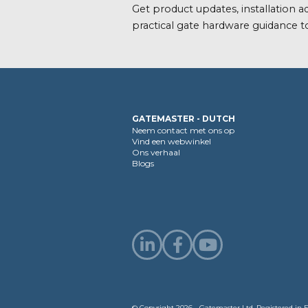
i
i
Get product updates, installation ad
e
e
practical gate hardware guidance t
GATEMASTER - DUTCH
Neem contact met ons op
Vind een webwinkel
Ons verhaal
Blogs
© Copyright 2026 - Gatemaster Ltd. Registered 