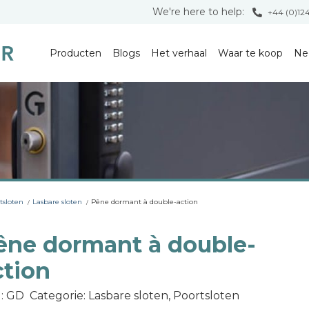
We're here to help:
+44 (0)12
Producten
Blogs
Het verhaal
Waar te koop
Ne
tsloten
Lasbare sloten
Pêne dormant à double-action
êne dormant à double-
ction
: GD
Categorie: Lasbare sloten, Poortsloten