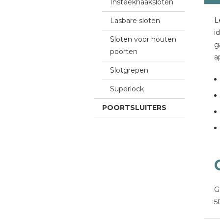
Insteekhaaksloten
L
Lasbare sloten
i
Sloten voor houten
g
poorten
a
Slotgrepen
Superlock
POORTSLUITERS
G
5