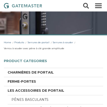
S
S
G
k
e
i
a
a
p
r
t
t
c
o
e
h
c
m
o
a
n
t
s
Home
Produits
Serrures de portail
Serrures à souder
e
t
n
Verrou à souder avec pêne à clé grande amplitude
t
e
r
PRODUCT CATEGORIES
L
o
CHARNIÈRES DE PORTAIL
c
FERME-PORTES
k
s
LES ACCESSOIRES DE PORTAIL
PÊNES BASCULANTS