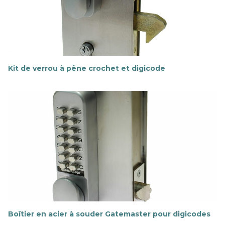
Kit de verrou à pêne crochet et digicode
E
n
s
a
v
o
i
r
p
l
u
s
Boîtier en acier à souder Gatemaster pour digicodes
E