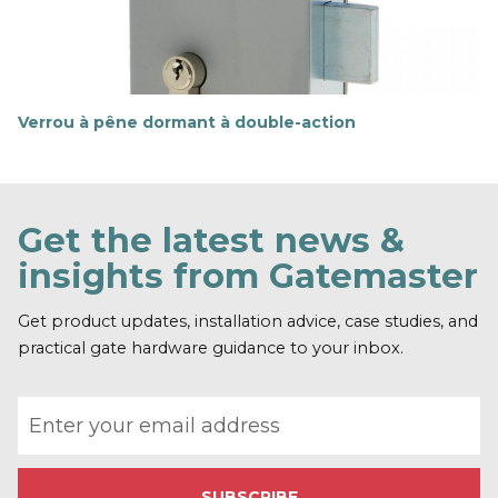
u
s
Verrou à pêne dormant à double-action
E
n
s
a
v
Get the latest news &
o
i
insights from Gatemaster
r
p
l
Get product updates, installation advice, case studies, and
u
practical gate hardware guidance to your inbox.
s
Email address