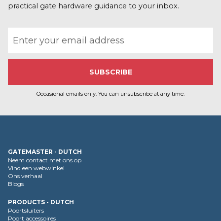
a
practical gate hardware guidance to your inbox.
t
i
Email address
e
Occasional emails only. You can unsubscribe at any time.
GATEMASTER - DUTCH
Neem contact met ons op
Vind een webwinkel
Ons verhaal
Blogs
PRODUCTS - DUTCH
Poortsluiters
Poort accessoires