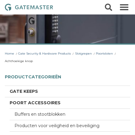
S
S
G
k
e
i
a
a
p
r
t
t
c
o
e
h
c
m
o
a
n
t
s
Home
Gate Security & Hardware Products
Slotgrepen
Poortsloten
e
t
n
Achthoekige knop
t
e
r
PRODUCTCATEGORIEËN
L
o
GATE KEEPS
c
POORT ACCESSOIRES
k
s
Buffers en stootblokken
Producten voor veiligheid en beveiliging