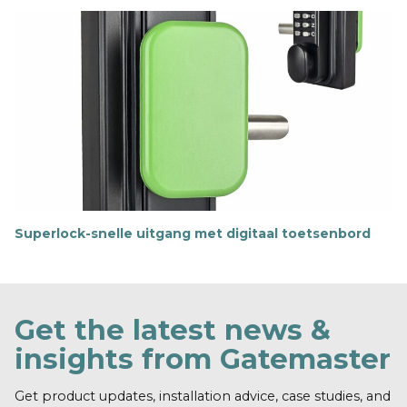
e
e
r
i
n
f
o
r
m
a
t
i
e
Superlock-snelle uitgang met digitaal toetsenbord
M
e
e
r
i
Get the latest news &
n
f
insights from Gatemaster
o
r
m
Get product updates, installation advice, case studies, and