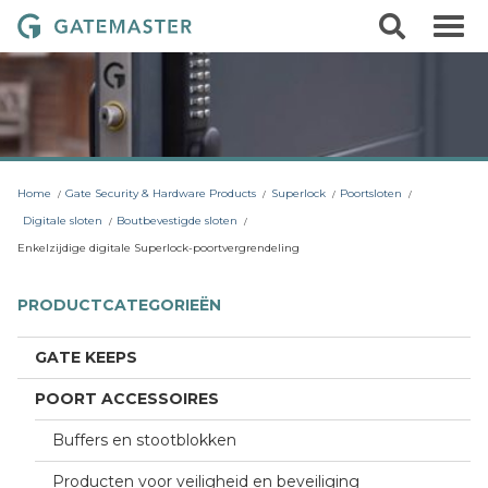
S
S
G
k
e
i
a
a
p
r
t
t
c
o
e
h
c
m
o
a
n
t
s
Home
Gate Security & Hardware Products
Superlock
Poortsloten
e
t
n
Digitale sloten
Boutbevestigde sloten
t
e
Enkelzijdige digitale Superlock-poortvergrendeling
r
L
PRODUCTCATEGORIEËN
o
c
GATE KEEPS
k
POORT ACCESSOIRES
s
Buffers en stootblokken
Producten voor veiligheid en beveiliging