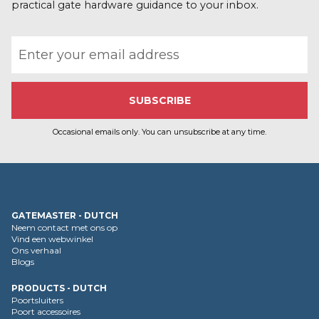
a
practical gate hardware guidance to your inbox.
t
i
Email address
e
Occasional emails only. You can unsubscribe at any time.
GATEMASTER - DUTCH
Neem contact met ons op
Vind een webwinkel
Ons verhaal
Blogs
PRODUCTS - DUTCH
Poortsluiters
Poort accessoires