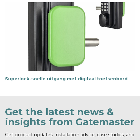
e
r
i
n
f
o
r
m
a
t
i
e
Superlock-snelle uitgang met digitaal toetsenbord
M
e
e
r
i
Get the latest news &
n
f
insights from Gatemaster
o
r
m
Get product updates, installation advice, case studies, and