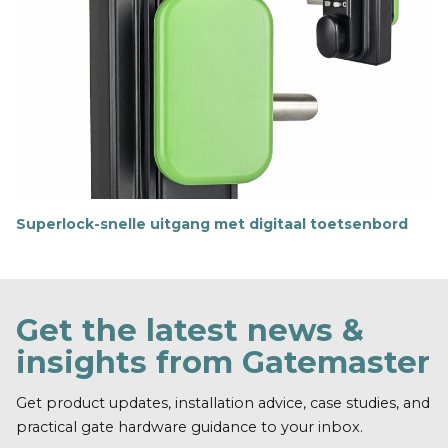
r
i
n
f
o
r
m
a
t
i
e
Superlock-snelle uitgang met digitaal toetsenbord
M
e
e
r
i
Get the latest news &
n
f
insights from Gatemaster
o
r
m
Get product updates, installation advice, case studies, and
a
practical gate hardware guidance to your inbox.
t