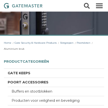
S
S
G
k
e
i
a
a
p
r
t
t
c
o
e
h
c
m
o
a
n
t
s
Home
Gate Security & Hardware Products
Slotgrepen
Poortsloten
e
t
n
Aluminium kruk
t
e
r
PRODUCTCATEGORIEËN
L
o
GATE KEEPS
c
POORT ACCESSOIRES
k
s
Buffers en stootblokken
Producten voor veiligheid en beveiliging