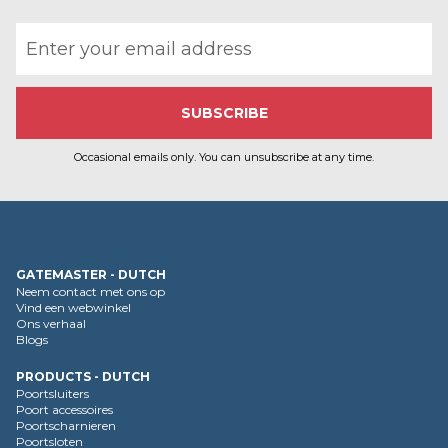
i
Email address
e
Occasional emails only. You can unsubscribe at any time.
GATEMASTER - DUTCH
Neem contact met ons op
Vind een webwinkel
Ons verhaal
Blogs
PRODUCTS - DUTCH
Poortsluiters
Poort accessoires
Poortscharnieren
Poortsloten