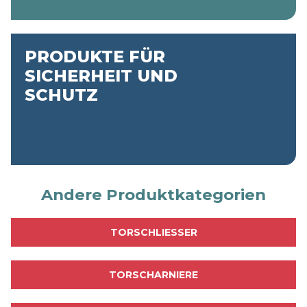
F
A
H
R
E
PRODUKTE FÜR
N
SICHERHEIT UND
SCHUTZ
M
E
H
R
E
R
F
Andere Produktkategorien
A
H
R
TORSCHLIESSER
E
N
TORSCHARNIERE