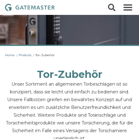
S
S
G
k
e
i
a
a
p
r
t
t
c
o
e
h
c
m
o
a
n
t
s
Home
Produits
Tor-Zubehör
e
t
n
t
e
Tor-Zubehör
r
Unser Sortiment an allgemeinen Torbeschlägen ist so
L
konzipiert, dass sie leicht und einfach zu bedienen sind.
o
Unsere Fallbolzen greifen ein bewährtes Konzept auf und
c
erweitern es um zusätzliche Benutzerfreundlichkeit und
k
Sicherheit. Weitere Produkte sind Toranschläge und
s
Torsicherheitsprodukte wie unsere Torsicherung, die für die
Sicherheit im Falle eines Versagens der Torscharniere
unerlässlich ist.