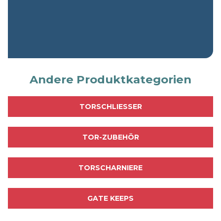
M
E
H
R
E
R
F
A
H
Andere Produktkategorien
R
E
N
TORSCHLIESSER
TOR-ZUBEHÖR
TORSCHARNIERE
GATE KEEPS