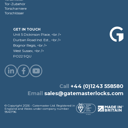
Tor-Zubehör
Torscharniere
Torschlösser
GET IN TOUCH
Unit 5 Dickinson Place, <br />
Durban Road Ind. Est., <br />
Bognor Regis, <br />
West Sussex, <br />
PO22 9QU
Call
+44 (0)1243 558580
Email
sales@gatemasterlocks.com
© Copyright 2026 - Gatemaster Ltd. Registered in
England and Wales under company number
9540796