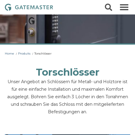
S
S
G
k
e
i
a
a
p
r
t
t
c
o
e
h
c
m
o
a
n
t
s
Home
Produits
Torschlösser
e
t
n
t
e
Torschlösser
r
Unser Angebot an Schlössern für Metall- und Holztore ist
L
für eine einfache Installation und maximalen Komfort
o
ausgelegt. Bohren Sie einfach 3 Löcher in den Torrahmen
c
und schrauben Sie das Schloss mit den mitgelieferten
k
Befestigungen an.
s