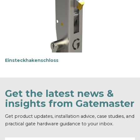
r
f
a
h
r
e
n
Einsteckhakenschloss
M
e
h
r
e
Get the latest news &
r
f
insights from Gatemaster
a
h
r
Get product updates, installation advice, case studies, and
e
practical gate hardware guidance to your inbox.
n
Email address