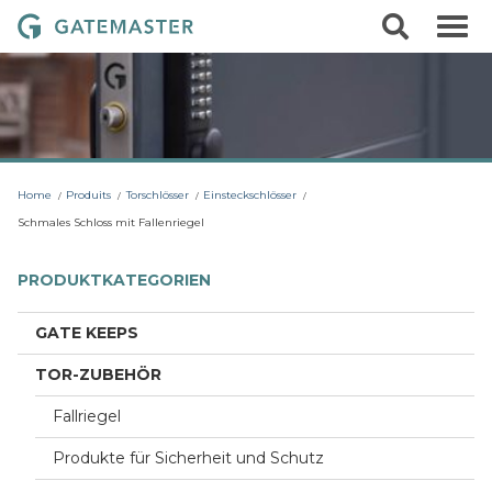
S
S
G
k
e
i
a
a
p
r
t
t
c
o
e
h
c
m
o
a
n
t
s
Home
Produits
Torschlösser
Einsteckschlösser
e
t
n
Schmales Schloss mit Fallenriegel
t
e
r
PRODUKTKATEGORIEN
L
o
GATE KEEPS
c
TOR-ZUBEHÖR
k
s
Fallriegel
Produkte für Sicherheit und Schutz