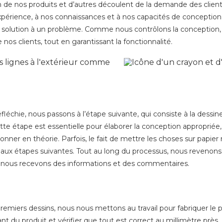
e nos produits et d’autres découlent de la demande des clients
xpérience, à nos connaissances et à nos capacités de concepti
une solution à un problème. Comme nous contrôlons la concepti
os clients, tout en garantissant la fonctionnalité.
léchie, nous passons à l’étape suivante, qui consiste à la dessine
e étape est essentielle pour élaborer la conception appropriée,
ionner en théorie. Parfois, le fait de mettre les choses sur papi
 aux étapes suivantes. Tout au long du processus, nous revenons
e nous recevons des informations et des commentaires.
emiers dessins, nous nous mettons au travail pour fabriquer le 
du produit et vérifier que tout est correct au millimètre près. D