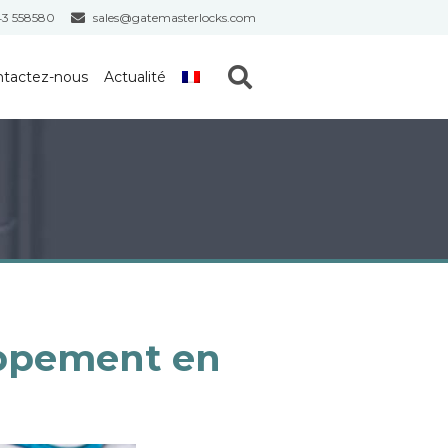
43 558580
sales@gatemasterlocks.com
S
tactez-nous
Actualité
e
a
r
c
h
oppement en