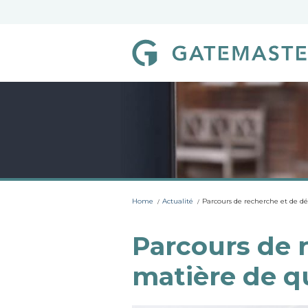
S
k
i
p
G
t
a
o
c
t
o
e
n
m
t
e
a
n
s
t
t
e
r
Home
Actualité
Parcours de recherche et de d
L
o
Parcours de 
c
matière de qu
k
s