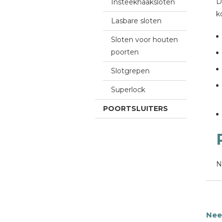
D
Insteekhaaksloten
k
Lasbare sloten
Sloten voor houten
poorten
Slotgrepen
Superlock
POORTSLUITERS
N
Need