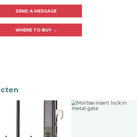
SEND A MESSAGE
WHERE TO BUY →
ucten