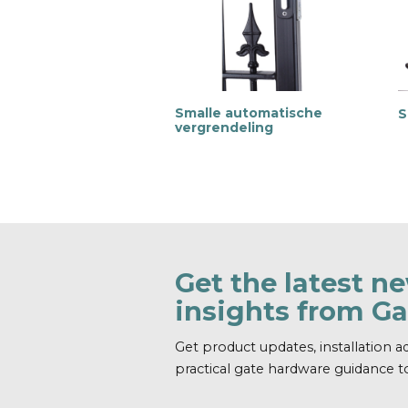
Smalle automatische
S
vergrendeling
M
e
e
e
e
r
r
i
i
n
n
f
f
o
o
r
r
Get the latest n
m
a
insights from G
a
t
t
i
i
e
Get product updates, installation ad
e
practical gate hardware guidance t