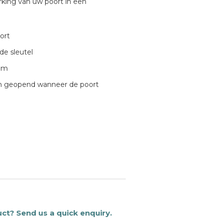
king van uw poort in een
ort
de sleutel
 mm
en geopend wanneer de poort
uct? Send us a quick enquiry.