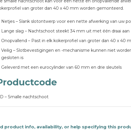
e smalle nachtschoot kan voor een nette en onopvallende afwer
okerprofiel van groter dan 40 x 40 mm worden gemonteerd.
Netjes – Slank slotontwerp voor een nette afwerking van uw po
Lange slag – Nachtschoot steekt 34 mm uit met één draai aan 
Onopvallend – Past in elk kokerprofiel van groter dan 40 x 40
Veilig – Slotbevestigingen en -mechanisme kunnen niet word
gesloten is
Geleverd met een eurocylinder van 60 mm en drie sleutels
Productcode
D – Smalle nachtschoot
 product info, availability, or help specifying this prod