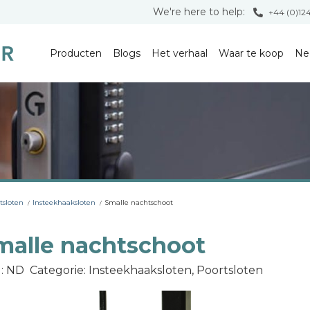
We're here to help:
+44 (0)12
Producten
Blogs
Het verhaal
Waar te koop
Ne
tsloten
Insteekhaaksloten
Smalle nachtschoot
malle nachtschoot
: ND
Categorie: Insteekhaaksloten, Poortsloten