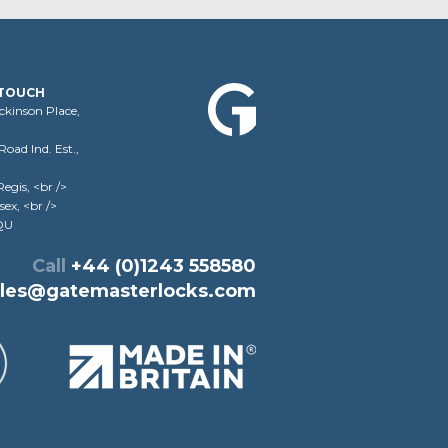
 TOUCH
ickinson Place,
oad Ind. Est.,
egis, <br />
sex, <br />
QU
Call
+44 (0)1243 558580
ales@gatemasterlocks.com