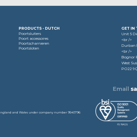
PRODUCTS - DUTCH
GET IN
Poortsluiters
Unit 5 D
Poort accessoires
<br />
Poortscharnieren
Durban R
Poortsloten
<br />
Bognor R
West Sus
PO22 9
Email
s
in England and Wales under company number 9540796