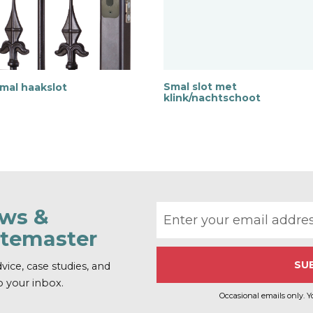
Smal slot met
mal haakslot
klink/nachtschoot
M
M
e
e
r
i
n
f
o
Email address
r
ews &
m
m
atemaster
a
t
i
vice, case studies, and
e
o your inbox.
Occasional emails only. Y