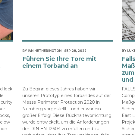
BY IAN HETHERINGTON | SEP 28, 2022
BY LUKE
e
Führen Sie Ihre Tore mit
Fall
k
einem Torband an
Maß
zum
und 
d lock
Zu Beginn dieses Jahres haben wir
FALLS
de
unseren Prototyp eines Torbandes auf der
Compa
curity
Messe Perimeter Protection 2020 in
Maßge
our
Nürnberg vorgestellt – und er war ein
Sicher
ocks,
großer Erfolg! Diese Rückhaltevorrichtung
East 
Below
wurde entwickelt, um die Anforderungen
Projek
tion
der DIN EN 12604 zu erfüllen und zu
Siche