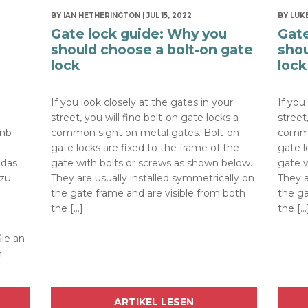
BY IAN HETHERINGTON | JUL 15, 2022
BY LUKE
Gate lock guide: Why you
Gate
should choose a bolt-on gate
shou
lock
lock
n
If you look closely at the gates in your
If you
street, you will find bolt-on gate locks a
street
bnb
common sight on metal gates. Bolt-on
commo
gate locks are fixed to the frame of the
gate l
 das
gate with bolts or screws as shown below.
gate w
zu
They are usually installed symmetrically on
They a
the gate frame and are visible from both
the ga
the […]
the […
ie an
h
ARTIKEL LESEN