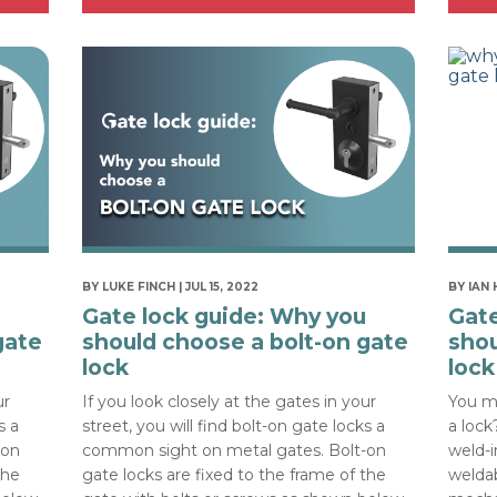
BY LUKE FINCH | JUL 15, 2022
BY IAN 
Gate lock guide: Why you
Gate
gate
should choose a bolt-on gate
shou
lock
lock
ur
If you look closely at the gates in your
You m
s a
street, you will find bolt-on gate locks a
a lock
-on
common sight on metal gates. Bolt-on
weld-i
the
gate locks are fixed to the frame of the
weldab