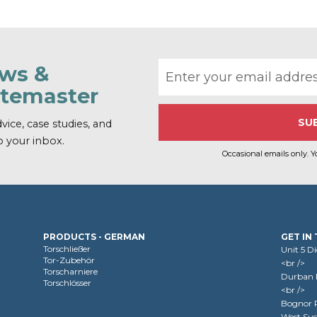
Email address
ews &
atemaster
vice, case studies, and
o your inbox.
Occasional emails only. Y
PRODUCTS - GERMAN
GET IN
Torschließer
Unit 5 D
Tor-Zubehör
<br />
Torscharniere
Durban R
Torschlösser
<br />
Bognor R
West Sus