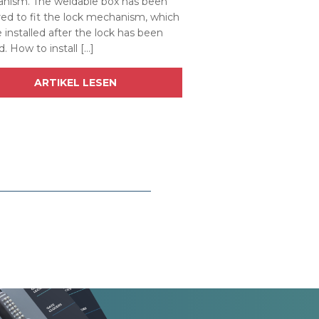
nism. The weldable box has been
ed to fit the lock mechanism, which
 installed after the lock has been
. How to install […]
ARTIKEL LESEN