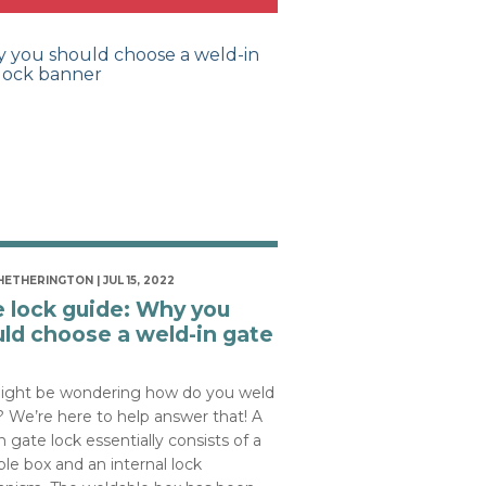
HETHERINGTON | JUL 15, 2022
 lock guide: Why you
ld choose a weld-in gate
ight be wondering how do you weld
? We’re here to help answer that! A
n gate lock essentially consists of a
le box and an internal lock