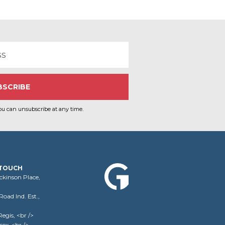
ou can unsubscribe at any time.
 TOUCH
ickinson Place,
oad Ind. Est.,
egis, <br />
sex, <br />