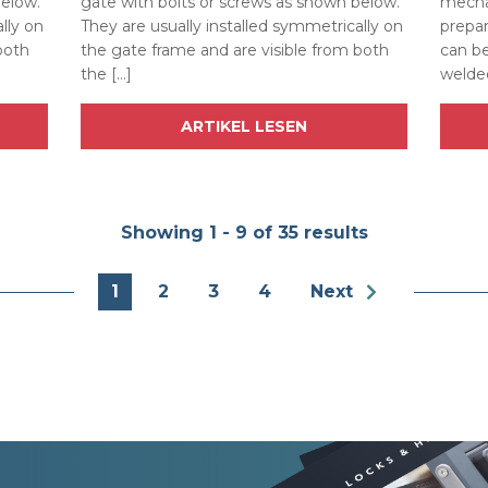
below.
gate with bolts or screws as shown below.
mecha
lly on
They are usually installed symmetrically on
prepar
both
the gate frame and are visible from both
can be
the […]
welded
ARTIKEL LESEN
Showing 1 - 9 of 35 results
1
2
3
4
Next