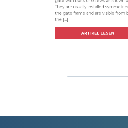
gate with bolts or screws as shown 
They are usually installed symmetrica
the gate frame and are visible from 
the […]
ARTIKEL LESEN