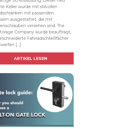
artige Schlosslösung. Dieser neu
e Keller wurde mit stilvollen
adschränken mit passenden
sern ausgestattet, die mit
nschrauben versehen sind. The
Storage Company wurde beauftragt,
schneiderte Fahrradschließfächer
werfen […]
ARTIKEL LESEN