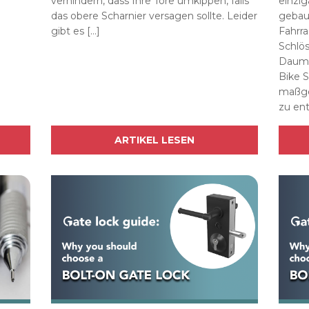
verhindern, dass Ihre Tore umkippen, falls
einzig
das obere Scharnier versagen sollte. Leider
gebaut
gibt es […]
Fahrr
Schlös
Daume
Bike 
maßge
zu ent
ARTIKEL LESEN