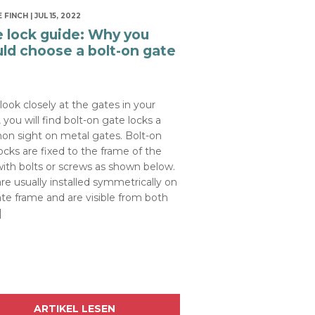
 FINCH | JUL 15, 2022
 lock guide: Why you
ld choose a bolt-on gate
 look closely at the gates in your
, you will find bolt-on gate locks a
n sight on metal gates. Bolt-on
ocks are fixed to the frame of the
ith bolts or screws as shown below.
re usually installed symmetrically on
te frame and are visible from both
]
ARTIKEL LESEN