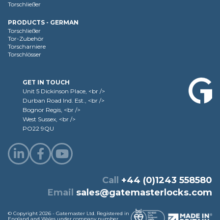
Torschließer
PRODUCTS - GERMAN
Torschließer
Tor-Zubehör
Torscharniere
Torschlösser
GET IN TOUCH
Unit 5 Dickinson Place, <br />
Durban Road Ind. Est., <br />
Bognor Regis, <br />
West Sussex, <br />
PO22 9QU
Call
+44 (0)1243 558580
Email
sales@gatemasterlocks.com
© Copyright 2026 - Gatemaster Ltd. Registered in
England and Wales under company number