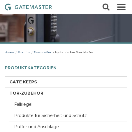
S
S
G
k
e
i
a
a
p
r
t
t
c
o
e
h
c
m
o
a
n
t
s
Home
Produits
Torschließer
Hydraulischer Torschließer
e
t
n
t
e
PRODUKTKATEGORIEN
r
L
GATE KEEPS
o
TOR-ZUBEHÖR
c
k
Fallriegel
s
Produkte für Sicherheit und Schutz
Puffer und Anschläge