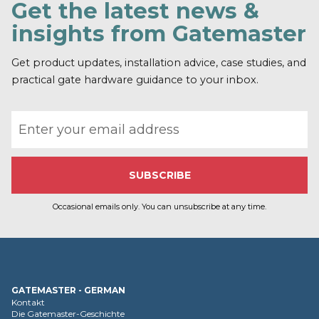
Get the latest news &
r
f
insights from Gatemaster
a
h
r
Get product updates, installation advice, case studies, and
e
practical gate hardware guidance to your inbox.
n
Email address
Occasional emails only. You can unsubscribe at any time.
GATEMASTER - GERMAN
Kontakt
Die Gatemaster-Geschichte