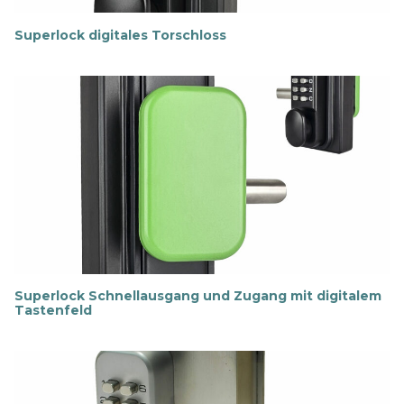
Superlock digitales Torschloss
M
e
h
r
e
r
f
a
h
r
e
n
Superlock Schnellausgang und Zugang mit digitalem
Tastenfeld
M
e
h
r
e