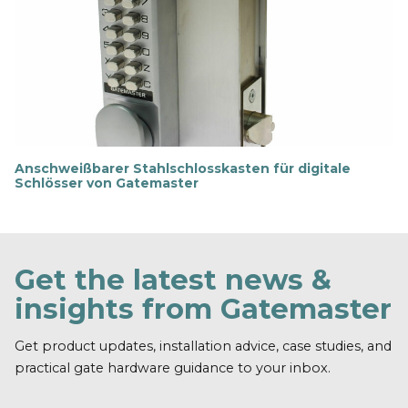
r
f
a
h
r
e
n
Anschweißbarer Stahlschlosskasten für digitale
Schlösser von Gatemaster
M
e
h
r
e
Get the latest news &
r
f
insights from Gatemaster
a
h
r
Get product updates, installation advice, case studies, and
e
practical gate hardware guidance to your inbox.
n